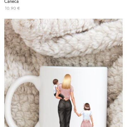
Caneca
10.90
€