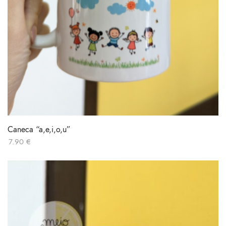
Caneca “a,e,i,o,u”
7.90
€