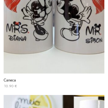
Caneca
10.90
€