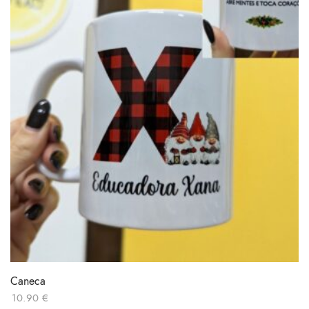
Caneca
10.90
€