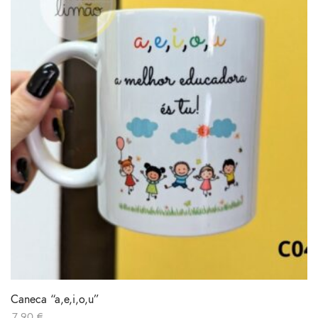
Caneca “a,e,i,o,u”
7.90
€