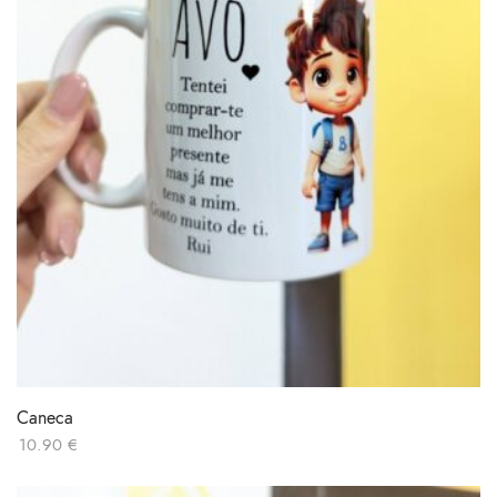
Caneca
10.90
€