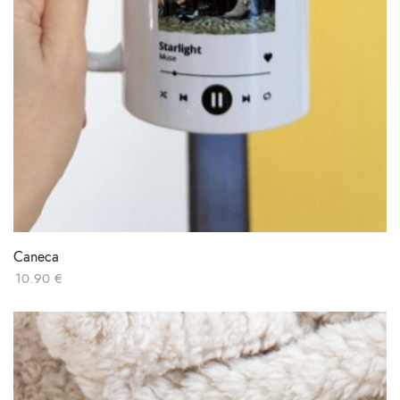
Caneca
10.90
€