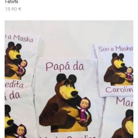
T-shirts
15.90
€