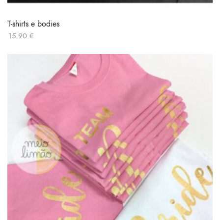
T-shirts e bodies
15.90
€