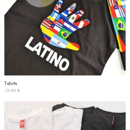
T-shirts
15.90
€