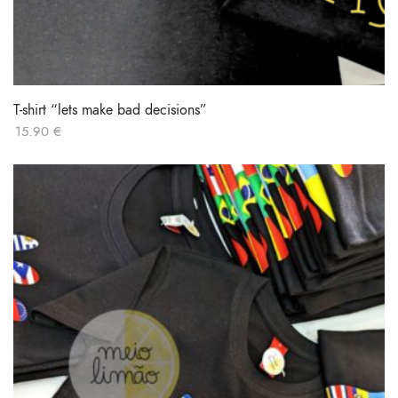
T-shirt “lets make bad decisions”
15.90
€