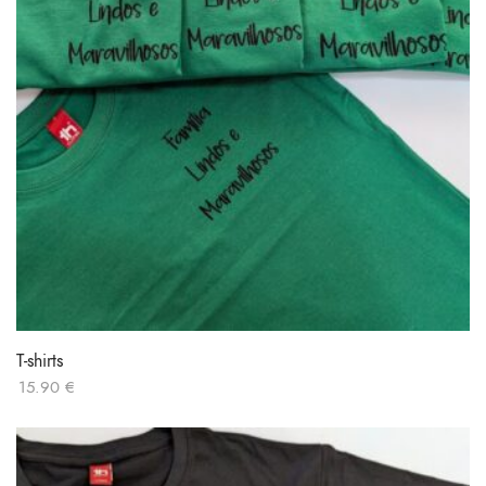
T-shirts
15.90
€