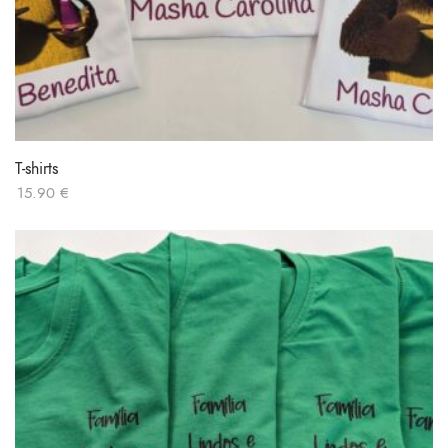
T-shirts
15.90
€