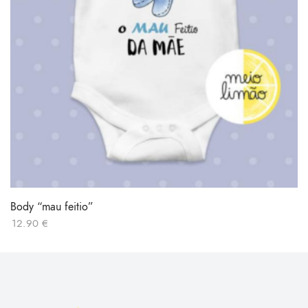
Body “mau feitio”
12.90
€