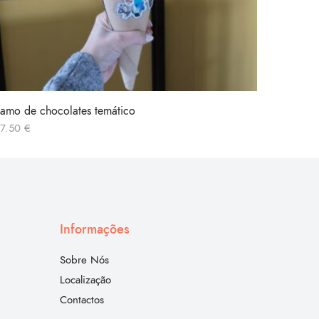
amo de chocolates temático
Rosa ou
17.50
€
8.00
€
Informações
Sobre Nós
Localização
Contactos