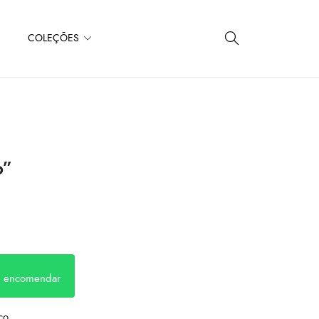
COLEÇÕES
o”
a encomendar
co.