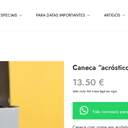
SPECIAIS
PARA DATAS IMPORTANTES
ARTIGOS
Caneca “acróstic
13.50
€
Valor inclui IVA à taxa legal em vigor.
Fale connosco par
Caneca com nome em acrósti