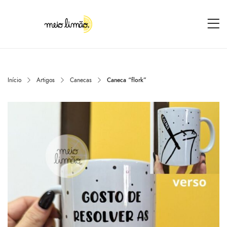
Início
Artigos
Canecas
Caneca “flork”