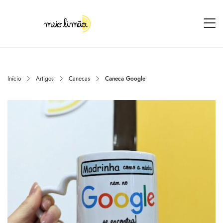
Início
Artigos
Canecas
Caneca Google