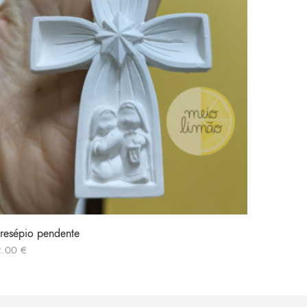
resépio pendente
Pendent
2.00
€
3.40
€