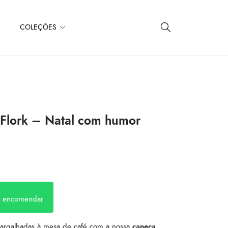
COLEÇÕES
 Flork – Natal com humor
a encomendar
 gargalhadas à mesa de café com a nossa
caneca