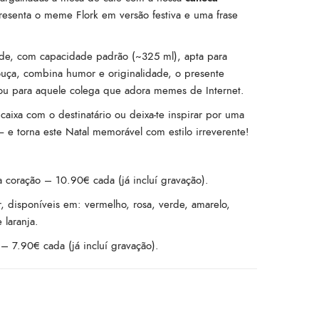
resenta o meme Flork em versão festiva e uma frase
ade, com capacidade padrão (~325 ml), apta para
ouça, combina humor e originalidade, o presente
a ou para aquele colega que adora memes de Internet.
caixa com o destinatário ou deixa-te inspirar por uma
 e torna este Natal memorável com estilo irreverente!
 coração – 10.90€ cada (já incluí gravação).
, disponíveis em: vermelho, rosa, verde, amarelo,
 laranja.
– 7.90€ cada (já incluí gravação).