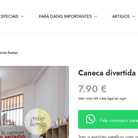
SPECIAIS
PARA DATAS IMPORTANTES
ARTIGOS
l com humor
Caneca divertida
7.90
€
Valor inclui IVA à taxa legal em vigor.
Fale connosco par
Traz o espírito natalício com