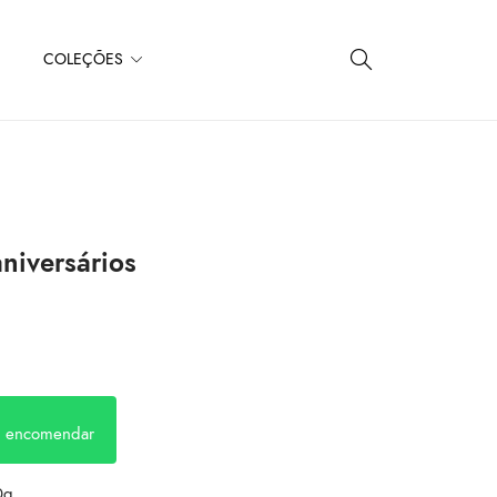
COLEÇÕES
niversários
a encomendar
0g.