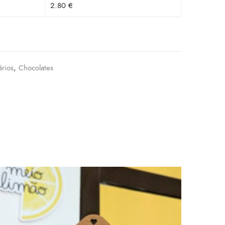
2.80 €
ários
,
Chocolates