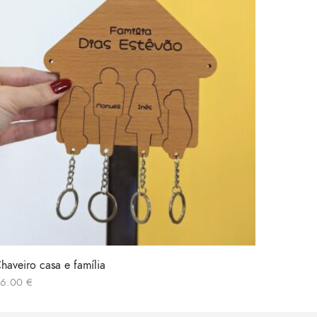
haveiro casa e família
Caneca 
16.00
€
10.90
€