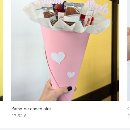
Ramo de chocolates
C
17.50
€