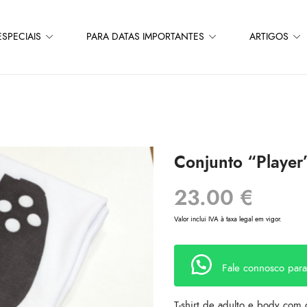
SPECIAIS
PARA DATAS IMPORTANTES
ARTIGOS
Conjunto “Player
23.00
€
Valor inclui IVA à taxa legal em vigor.
Fale connosco par
T-shirt de adulto e body com 