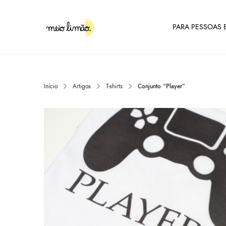
PARA PESSOAS E
Início
Artigos
T-shirts
Conjunto “Player”