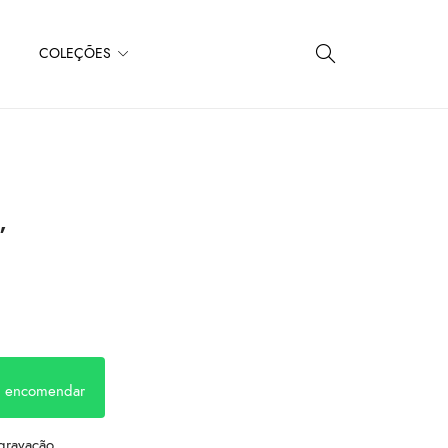
COLEÇÕES
”
a encomendar
gravação.