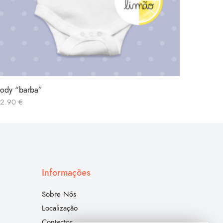
ody “barba”
Body “m
12.90
€
12.90
€
Informações
Sobre Nós
Localização
Contactos