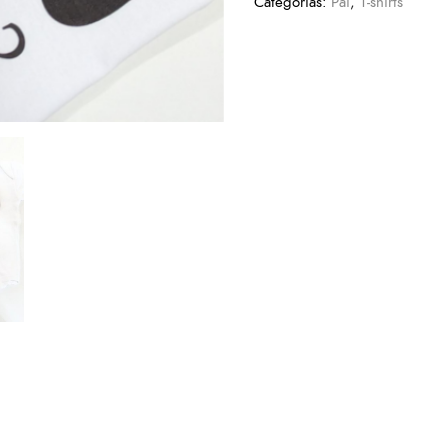
Categorias:
Pai
,
T-shirts