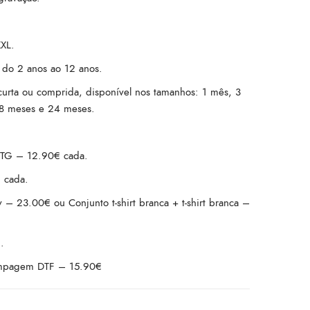
XXL.
, do 2 anos ao 12 anos.
urta ou comprida, disponível nos tamanhos: 1 mês, 3
18 meses e 24 meses.
 DTG – 12.90€ cada.
 cada.
y – 23.00€ ou Conjunto t-shirt branca + t-shirt branca –
.
ampagem DTF – 15.90€