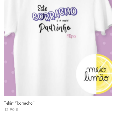
T-shirt “borracho”
12.90
€