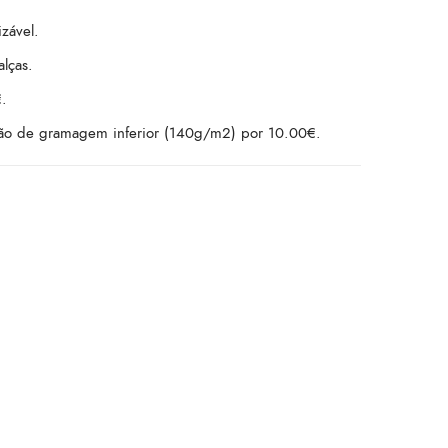
zável.
lças.
.
ão de gramagem inferior (140g/m2) por 10.00€.