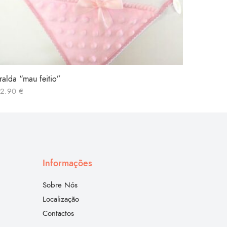
ralda “mau feitio”
Saco de
12.90
€
10.00
€
Informações
Sobre Nós
Localização
Contactos