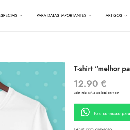
SPECIAIS
PARA DATAS IMPORTANTES
ARTIGOS
T-shirt “melhor p
12.90
€
Valor inclui IVA à taxa legal em vigor.
Fale connosco par
T-shirt com gravação.