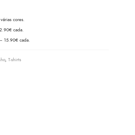
várias cores.
12.90€ cada.
– 15.90€ cada.
nho
,
T-shirts