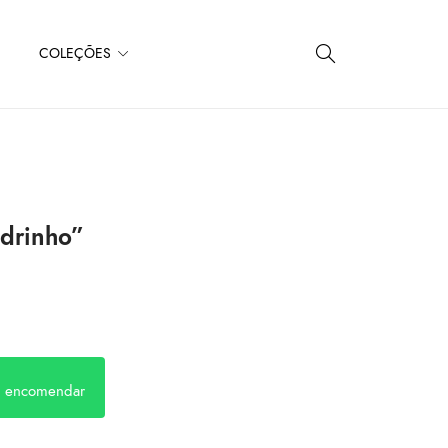
COLEÇÕES
adrinho”
a encomendar