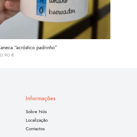
aneca “acróstico padrinho”
Porta-ch
10.90
€
5.00
€
Informações
Sobre Nós
Localização
Contactos