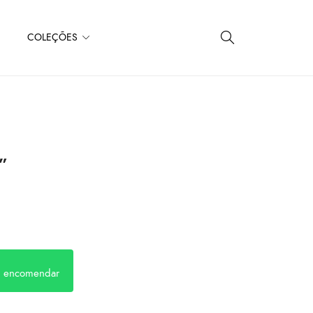
COLEÇÕES
e”
a encomendar