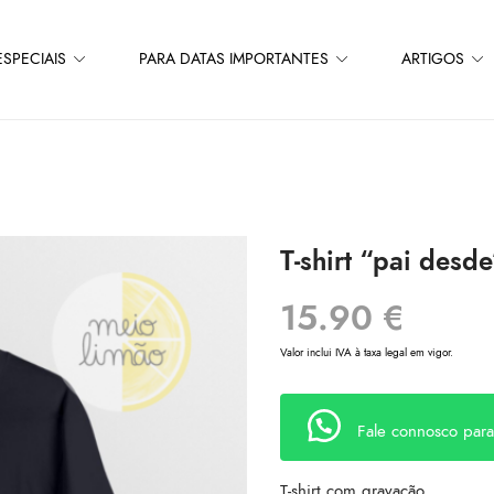
SPECIAIS
PARA DATAS IMPORTANTES
ARTIGOS
T-shirt “pai desd
15.90
€
Valor inclui IVA à taxa legal em vigor.
Fale connosco par
T-shirt com gravação.