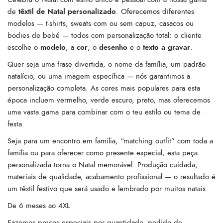
de
têxtil de Natal personalizado
. Oferecemos diferentes
modelos — t-shirts, sweats com ou sem capuz, casacos ou
bodies de bebé — todos com personalização total: o cliente
escolhe o
modelo
, a
cor
, o
desenho
e o
texto a gravar
.
Quer seja uma frase divertida, o nome da família, um padrão
natalício, ou uma imagem específica — nós garantimos a
personalização completa. As cores mais populares para esta
época incluem vermelho, verde escuro, preto, mas oferecemos
uma vasta gama para combinar com o teu estilo ou tema de
festa.
Seja para um encontro em família, “matching outfit” com toda a
família ou para oferecer como presente especial, esta peça
personalizada torna o Natal memorável. Produção cuidada,
materiais de qualidade, acabamento profissional — o resultado é
um têxtil festivo que será usado e lembrado por muitos natais
De 6 meses ao 4XL
Fazemos preços especiais por quantidade, pedido de